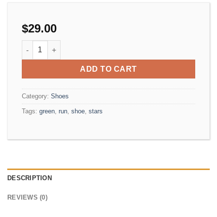
$
29.00
All Star Print Ox Converse quantity
ADD TO CART
Category:
Shoes
Tags:
green
,
run
,
shoe
,
stars
DESCRIPTION
REVIEWS (0)